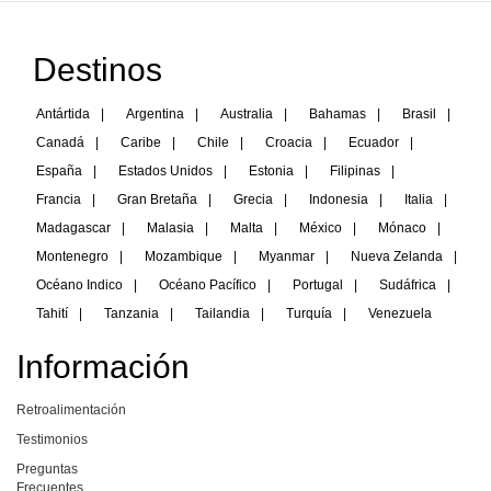
Destinos
Antártida
|
Argentina
|
Australia
|
Bahamas
|
Brasil
|
Canadá
|
Caribe
|
Chile
|
Croacia
|
Ecuador
|
España
|
Estados Unidos
|
Estonia
|
Filipinas
|
Francia
|
Gran Bretaña
|
Grecia
|
Indonesia
|
Italia
|
Madagascar
|
Malasia
|
Malta
|
México
|
Mónaco
|
Montenegro
|
Mozambique
|
Myanmar
|
Nueva Zelanda
|
Océano Indico
|
Océano Pacífico
|
Portugal
|
Sudáfrica
|
Tahití
|
Tanzania
|
Tailandia
|
Turquía
|
Venezuela
Información
Retroalimentación
Testimonios
Preguntas
Frecuentes