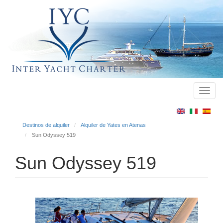
Toggl
Main
navig
menu
Destinos de alquiler
Alquiler de Yates en Atenas
Sun Odyssey 519
Sun Odyssey 519