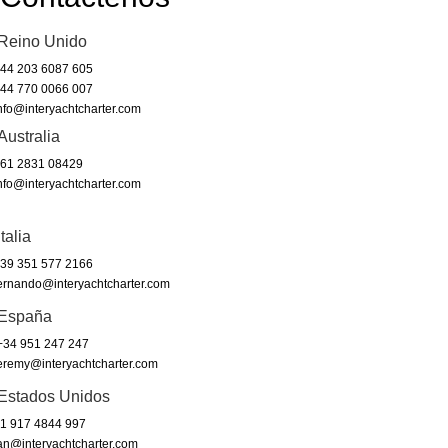
Reino Unido
44 203 6087 605
44 770 0066 007
nfo@interyachtcharter.com
Australia
61 2831 08429
nfo@interyachtcharter.com
Italia
39 351 577 2166
ernando@interyachtcharter.com
España
34 951 247 247
eremy@interyachtcharter.com
Estados Unidos
1 917 4844 997
an@interyachtcharter.com