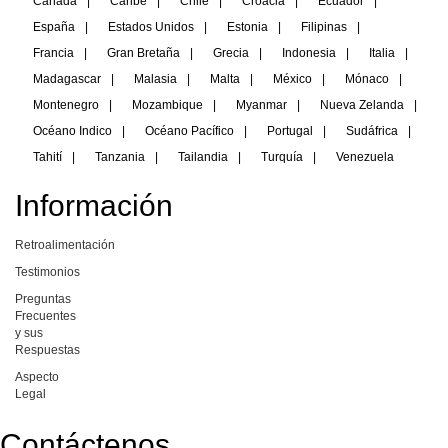
Canadá
|
Caribe
|
Chile
|
Croacia
|
Ecuador
|
España
|
Estados Unidos
|
Estonia
|
Filipinas
|
Francia
|
Gran Bretaña
|
Grecia
|
Indonesia
|
Italia
|
Madagascar
|
Malasia
|
Malta
|
México
|
Mónaco
|
Montenegro
|
Mozambique
|
Myanmar
|
Nueva Zelanda
|
Océano Indico
|
Océano Pacífico
|
Portugal
|
Sudáfrica
|
Tahití
|
Tanzania
|
Tailandia
|
Turquía
|
Venezuela
Información
Retroalimentación
Testimonios
Preguntas
Frecuentes
y sus
Respuestas
Aspecto
Legal
Contáctenos