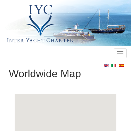
Toggl
Main
navig
menu
Worldwide Map