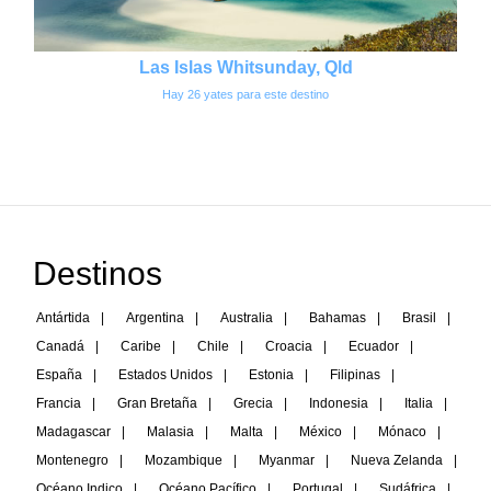
Las Islas Whitsunday, Qld
Hay 26 yates para este destino
Destinos
Antártida
|
Argentina
|
Australia
|
Bahamas
|
Brasil
|
Canadá
|
Caribe
|
Chile
|
Croacia
|
Ecuador
|
España
|
Estados Unidos
|
Estonia
|
Filipinas
|
Francia
|
Gran Bretaña
|
Grecia
|
Indonesia
|
Italia
|
Madagascar
|
Malasia
|
Malta
|
México
|
Mónaco
|
Montenegro
|
Mozambique
|
Myanmar
|
Nueva Zelanda
|
Océano Indico
|
Océano Pacífico
|
Portugal
|
Sudáfrica
|