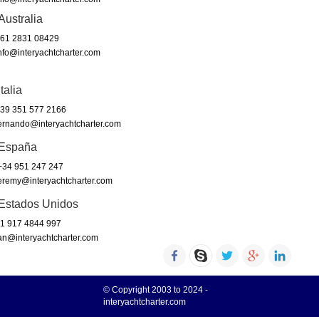
Australia
61 2831 08429
nfo@interyachtcharter.com
Italia
39 351 577 2166
ernando@interyachtcharter.com
España
34 951 247 247
eremy@interyachtcharter.com
Estados Unidos
1 917 4844 997
an@interyachtcharter.com
© Copyright 2003 to 2024 -
interyachtcharter.com