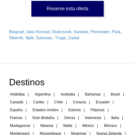
Reserve esta oferta
Biograd, Islas Kornati
,
Dubrovnik
,
Kastela
,
Primosten
,
Pula
,
Sibenik
,
Split
,
Sukosan
,
Trogir
,
Zadar
Destinos
Antártida
|
Argentina
|
Australia
|
Bahamas
|
Brasil
|
Canadá
|
Caribe
|
Chile
|
Croacia
|
Ecuador
|
España
|
Estados Unidos
|
Estonia
|
Filipinas
|
Francia
|
Gran Bretaña
|
Grecia
|
Indonesia
|
Italia
|
Madagascar
|
Malasia
|
Malta
|
México
|
Mónaco
|
Montenegro
|
Mozambique
|
Myanmar
|
Nueva Zelanda
|