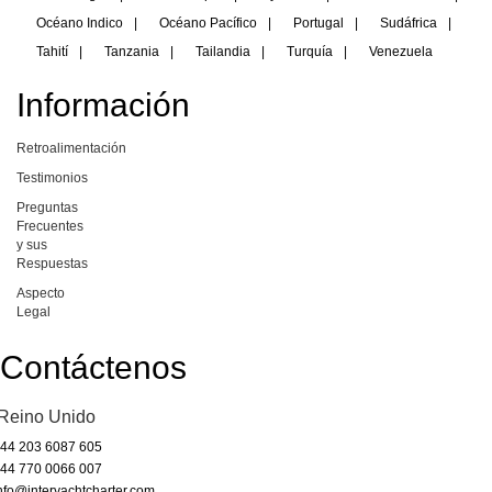
Océano Indico
|
Océano Pacífico
|
Portugal
|
Sudáfrica
|
Tahití
|
Tanzania
|
Tailandia
|
Turquía
|
Venezuela
Información
Retroalimentación
Testimonios
Preguntas
Frecuentes
y sus
Respuestas
Aspecto
Legal
Contáctenos
Reino Unido
44 203 6087 605
44 770 0066 007
nfo@interyachtcharter.com