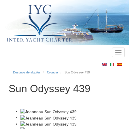
Toggl
Main
navig
menu
Destinos de alquiler
Croacia
Sun Odyssey 439
Sun Odyssey 439