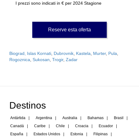
I prezzi sono indicati in € per 2024 Stagione
Reserve esta oferta
Biograd, Islas Kornati
,
Dubrovnik
,
Kastela
,
Murter
,
Pula
,
Rogoznica
,
Sukosan
,
Trogir
,
Zadar
Destinos
Antártida
|
Argentina
|
Australia
|
Bahamas
|
Brasil
|
Canadá
|
Caribe
|
Chile
|
Croacia
|
Ecuador
|
España
|
Estados Unidos
|
Estonia
|
Filipinas
|