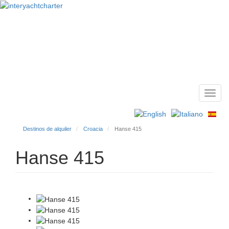
Toggl
Main
navig
menu
Destinos de alquiler
Croacia
Hanse 415
Hanse 415