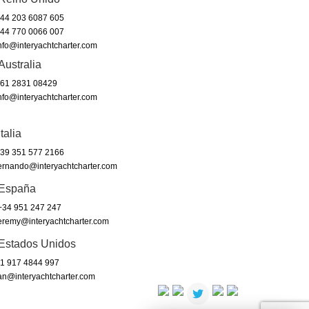
44 203 6087 605
44 770 0066 007
nfo@interyachtcharter.com
Australia
61 2831 08429
nfo@interyachtcharter.com
Italia
39 351 577 2166
ernando@interyachtcharter.com
España
34 951 247 247
eremy@interyachtcharter.com
Estados Unidos
1 917 4844 997
an@interyachtcharter.com