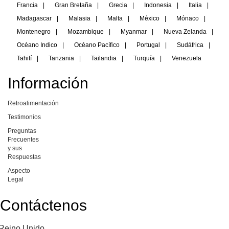
Francia
|
Gran Bretaña
|
Grecia
|
Indonesia
|
Italia
|
Madagascar
|
Malasia
|
Malta
|
México
|
Mónaco
|
Montenegro
|
Mozambique
|
Myanmar
|
Nueva Zelanda
|
Océano Indico
|
Océano Pacífico
|
Portugal
|
Sudáfrica
|
Tahití
|
Tanzania
|
Tailandia
|
Turquía
|
Venezuela
Información
Retroalimentación
Testimonios
Preguntas
Frecuentes
y sus
Respuestas
Aspecto
Legal
Contáctenos
Reino Unido