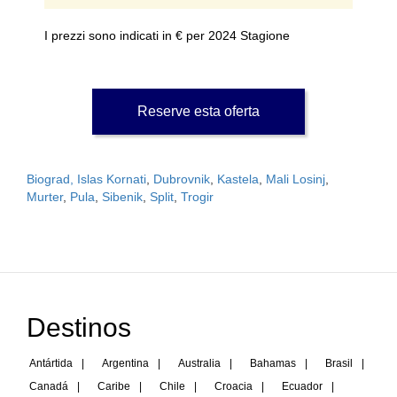
I prezzi sono indicati in € per 2024 Stagione
Reserve esta oferta
Biograd, Islas Kornati
,
Dubrovnik
,
Kastela
,
Mali Losinj
,
Murter
,
Pula
,
Sibenik
,
Split
,
Trogir
Destinos
Antártida
|
Argentina
|
Australia
|
Bahamas
|
Brasil
|
Canadá
|
Caribe
|
Chile
|
Croacia
|
Ecuador
|