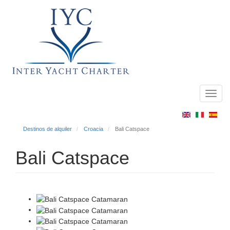
Toggl
Main
navig
menu
Destinos de alquiler
Croacia
Bali Catspace
Bali Catspace