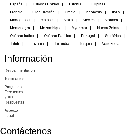
España
|
Estados Unidos
|
Estonia
|
Filipinas
|
Francia
|
Gran Bretaña
|
Grecia
|
Indonesia
|
Italia
|
Madagascar
|
Malasia
|
Malta
|
México
|
Mónaco
|
Montenegro
|
Mozambique
|
Myanmar
|
Nueva Zelanda
|
Océano Indico
|
Océano Pacífico
|
Portugal
|
Sudáfrica
|
Tahití
|
Tanzania
|
Tailandia
|
Turquía
|
Venezuela
Información
Retroalimentación
Testimonios
Preguntas
Frecuentes
y sus
Respuestas
Aspecto
Legal
Contáctenos