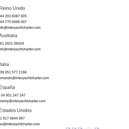
Reino Unido
44 203 6087 605
44 770 0066 007
nfo@interyachtcharter.com
Australia
61 2831 08429
nfo@interyachtcharter.com
Italia
39 351 577 2166
ernando@interyachtcharter.com
España
34 951 247 247
eremy@interyachtcharter.com
Estados Unidos
1 917 4844 997
an@interyachtcharter.com