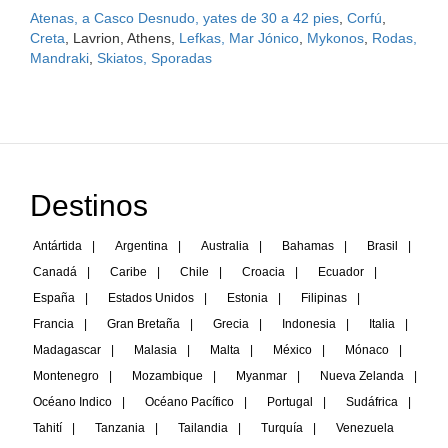
Atenas, a Casco Desnudo, yates de 30 a 42 pies
,
Corfú
,
Creta
, Lavrion, Athens,
Lefkas, Mar Jónico
,
Mykonos
,
Rodas,
Mandraki
,
Skiatos, Sporadas
Destinos
Antártida
|
Argentina
|
Australia
|
Bahamas
|
Brasil
|
Canadá
|
Caribe
|
Chile
|
Croacia
|
Ecuador
|
España
|
Estados Unidos
|
Estonia
|
Filipinas
|
Francia
|
Gran Bretaña
|
Grecia
|
Indonesia
|
Italia
|
Madagascar
|
Malasia
|
Malta
|
México
|
Mónaco
|
Montenegro
|
Mozambique
|
Myanmar
|
Nueva Zelanda
|
Océano Indico
|
Océano Pacífico
|
Portugal
|
Sudáfrica
|
Tahití
|
Tanzania
|
Tailandia
|
Turquía
|
Venezuela