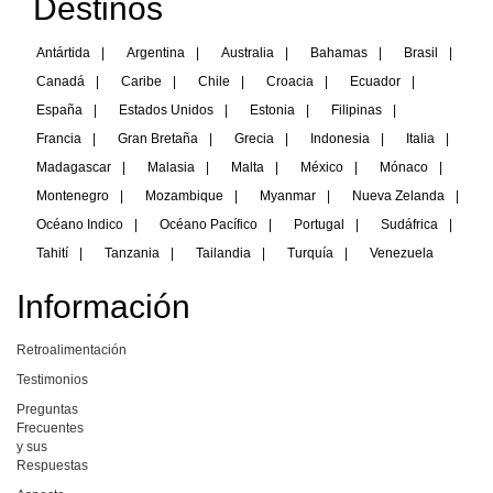
Destinos
Antártida
|
Argentina
|
Australia
|
Bahamas
|
Brasil
|
Canadá
|
Caribe
|
Chile
|
Croacia
|
Ecuador
|
España
|
Estados Unidos
|
Estonia
|
Filipinas
|
Francia
|
Gran Bretaña
|
Grecia
|
Indonesia
|
Italia
|
Madagascar
|
Malasia
|
Malta
|
México
|
Mónaco
|
Montenegro
|
Mozambique
|
Myanmar
|
Nueva Zelanda
|
Océano Indico
|
Océano Pacífico
|
Portugal
|
Sudáfrica
|
Tahití
|
Tanzania
|
Tailandia
|
Turquía
|
Venezuela
Información
Retroalimentación
Testimonios
Preguntas
Frecuentes
y sus
Respuestas