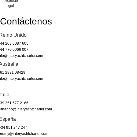
Aspecto
Legal
Contáctenos
Reino Unido
44 203 6087 605
44 770 0066 007
nfo@interyachtcharter.com
Australia
61 2831 08429
nfo@interyachtcharter.com
Italia
39 351 577 2166
ernando@interyachtcharter.com
España
34 951 247 247
eremy@interyachtcharter.com