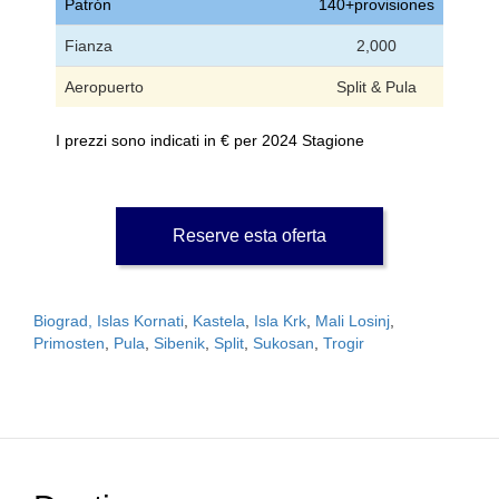
Patrón
140+provisiones
Fianza
2,000
Aeropuerto
Split & Pula
I prezzi sono indicati in € per 2024 Stagione
Reserve esta oferta
Biograd, Islas Kornati
,
Kastela
,
Isla Krk
,
Mali Losinj
,
Primosten
,
Pula
,
Sibenik
,
Split
,
Sukosan
,
Trogir