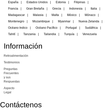
España
|
Estados Unidos
|
Estonia
|
Filipinas
|
Francia
|
Gran Bretaña
|
Grecia
|
Indonesia
|
Italia
|
Madagascar
|
Malasia
|
Malta
|
México
|
Mónaco
|
Montenegro
|
Mozambique
|
Myanmar
|
Nueva Zelanda
|
Océano Indico
|
Océano Pacífico
|
Portugal
|
Sudáfrica
|
Tahití
|
Tanzania
|
Tailandia
|
Turquía
|
Venezuela
Información
Retroalimentación
Testimonios
Preguntas
Frecuentes
y sus
Respuestas
Aspecto
Legal
Contáctenos