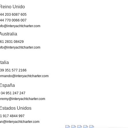
Reino Unido
44 203 6087 605
44 770 0066 007
nfo@interyachtcharter.com
Australia
61 2831 08429
nfo@interyachtcharter.com
Italia
39 351 577 2166
ernando@interyachtcharter.com
España
34 951 247 247
eremy@interyachtcharter.com
Estados Unidos
1 917 4844 997
an@interyachtcharter.com