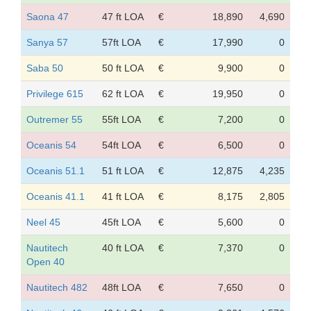
Saona 47
47 ft LOA
€
18,890
4,690
Sanya 57
57ft LOA
€
17,990
0
Saba 50
50 ft LOA
€
9,900
0
Privilege 615
62 ft LOA
€
19,950
0
Outremer 55
55ft LOA
€
7,200
0
Oceanis 54
54ft LOA
€
6,500
0
Oceanis 51.1
51 ft LOA
€
12,875
4,235
Oceanis 41.1
41 ft LOA
€
8,175
2,805
Neel 45
45ft LOA
€
5,600
0
Nautitech
40 ft LOA
€
7,370
0
Open 40
Nautitech 482
48ft LOA
€
7,650
0