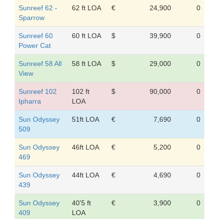
Sunreef 62 -
62 ft LOA
€
24,900
0
Sparrow
Sunreef 60
60 ft LOA
$
39,900
0
Power Cat
Sunreef 58 All
58 ft LOA
$
29,000
0
View
Sunreef 102
102 ft
$
90,000
0
Ipharra
LOA
Sun Odyssey
51ft LOA
€
7,690
0
509
Sun Odyssey
46ft LOA
€
5,200
0
469
Sun Odyssey
44ft LOA
€
4,690
0
439
Sun Odyssey
40'5 ft
€
3,900
0
409
LOA