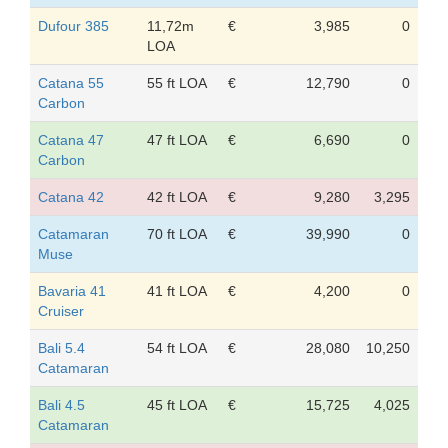
Dufour 385
11,72m
€
3,985
0
LOA
Catana 55
55 ft LOA
€
12,790
0
Carbon
Catana 47
47 ft LOA
€
6,690
0
Carbon
Catana 42
42 ft LOA
€
9,280
3,295
Catamaran
70 ft LOA
€
39,990
0
Muse
Bavaria 41
41 ft LOA
€
4,200
0
Cruiser
Bali 5.4
54 ft LOA
€
28,080
10,250
Catamaran
Bali 4.5
45 ft LOA
€
15,725
4,025
Catamaran