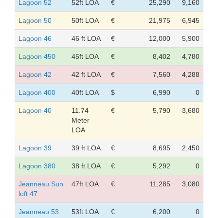
Lagoon 52
52ft LOA
€
25,290
9,160
Lagoon 50
50ft LOA
€
21,975
6,945
Lagoon 46
46 ft LOA
€
12,000
5,900
Lagoon 450
45ft LOA
€
8,402
4,780
Lagoon 42
42 ft LOA
€
7,560
4,288
Lagoon 400
40ft LOA
$
6,990
0
Lagoon 40
11.74
€
5,790
3,680
Meter
LOA
Lagoon 39
39 ft LOA
€
8,695
2,450
Lagoon 380
38 ft LOA
€
5,292
0
Jeanneau Sun
47ft LOA
€
11,285
3,080
loft 47
Jeanneau 53
53ft LOA
€
6,200
0