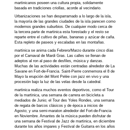
martinicanos poseen una cultura propia, solidamente
basada en tradiciones criollas, acorde al vecindario.
Urbanizaciones se han desparramado a lo largo de la isla,
la mayoría de las grandes ciudades de la isla parecen como
modernos grandes suburbios. De cualquier modo cerca de
la tercera parte de martinica esta forestado y el resto se
reparte entre el cultivo de piñas, bananas y azúcar de caña.
Esta repleto de paseos y escaladas en las montañas.
martinica se anima cada Febrero/Marzo durante cinco días
por el Carnaval de Mardi Gras. Las calles se llenan de
adeptos al ron al paso de desfiles, música y danzas.
Muchas de las actividades están centradas alrededor de La
Savane en Fort-de-Francia. Saint-Pierre conmemora el 8 de
Mayo la erupción del Mont Pelée con jazz en vivo y una
procesión bajo la luz de las velas desde la catedral.
martinica realiza muchos eventos deportivos, como el Tour
de la martinica, una semana de carrera en bicicleta a
mediados de Junio; el Tour des Yoles Rondes, una semana
de regata de barcos clásicos y de época a inicios de
Agosto; y una semi-maraton alrededor del Fort-de-Francia
en Noviembre. Amantes de la música pueden disfrutar de
una semana de Festival de Jazz de martinica, en diciembre
durante los años impares y Festival de Guitarra en los años