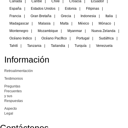
Canadá
|
Caribe
|
Chile
|
Croacia
|
Ecuador
|
España
|
Estados Unidos
|
Estonia
|
Filipinas
|
Francia
|
Gran Bretaña
|
Grecia
|
Indonesia
|
Italia
|
Madagascar
|
Malasia
|
Malta
|
México
|
Mónaco
|
Montenegro
|
Mozambique
|
Myanmar
|
Nueva Zelanda
|
Océano Indico
|
Océano Pacífico
|
Portugal
|
Sudáfrica
|
Tahití
|
Tanzania
|
Tailandia
|
Turquía
|
Venezuela
Información
Retroalimentación
Testimonios
Preguntas
Frecuentes
y sus
Respuestas
Aspecto
Legal
Contáctenos