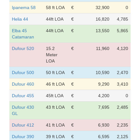
Ipanema 58
58 ft LOA
€
32,900
0
Helia 44
44ft LOA
€
16,820
4,785
Elba 45
44ft LOA
€
13,550
5,865
Catamaran
Dufour 520
15.2
€
11,960
4,120
Meter
LOA
Dufour 500
50 ft LOA
€
10,590
2,470
Dufour 460
46 ft LOA
€
9,290
3,410
Dufour 455
45ft LOA
€
4,200
0
Dufour 430
43 ft LOA
€
7,695
2,485
GL
Dufour 412
41 ft LOA
€
6,930
2,235
Dufour 390
39 ft LOA
€
6,595
2,125