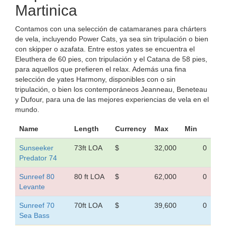
Martinica
Contamos con una selección de catamaranes para chárters
de vela, incluyendo Power Cats, ya sea sin tripulación o bien
con skipper o azafata. Entre estos yates se encuentra el
Eleuthera de 60 pies, con tripulación y el Catana de 58 pies,
para aquellos que prefieren el relax. Además una fina
selección de yates Harmony, disponibles con o sin
tripulación, o bien los contemporáneos Jeanneau, Beneteau
y Dufour, para una de las mejores experiencias de vela en el
mundo.
Name
Length
Currency
Max
Min
Sunseeker
73ft LOA
$
32,000
0
Predator 74
Sunreef 80
80 ft LOA
$
62,000
0
Levante
Sunreef 70
70ft LOA
$
39,600
0
Sea Bass