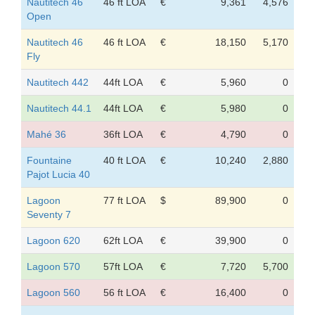
Nautitech 46
46 ft LOA
€
9,361
4,576
Open
Nautitech 46
46 ft LOA
€
18,150
5,170
Fly
Nautitech 442
44ft LOA
€
5,960
0
Nautitech 44.1
44ft LOA
€
5,980
0
Mahé 36
36ft LOA
€
4,790
0
Fountaine
40 ft LOA
€
10,240
2,880
Pajot Lucia 40
Lagoon
77 ft LOA
$
89,900
0
Seventy 7
Lagoon 620
62ft LOA
€
39,900
0
Lagoon 570
57ft LOA
€
7,720
5,700
Lagoon 560
56 ft LOA
€
16,400
0