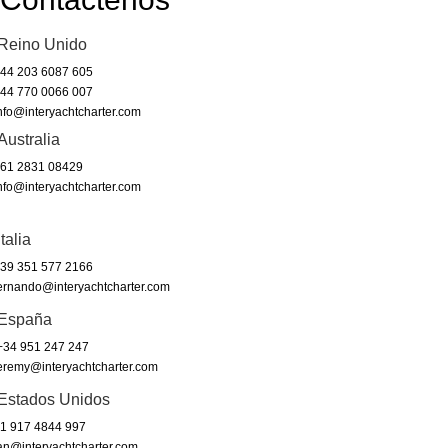
Reino Unido
44 203 6087 605
44 770 0066 007
nfo@interyachtcharter.com
Australia
61 2831 08429
nfo@interyachtcharter.com
Italia
39 351 577 2166
ernando@interyachtcharter.com
España
34 951 247 247
eremy@interyachtcharter.com
Estados Unidos
1 917 4844 997
an@interyachtcharter.com