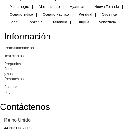
Montenegro
|
Mozambique
|
Myanmar
|
Nueva Zelanda
|
Océano Indico
|
Océano Pacífico
|
Portugal
|
Sudáfrica
|
Tahití
|
Tanzania
|
Tailandia
|
Turquía
|
Venezuela
Información
Retroalimentación
Testimonios
Preguntas
Frecuentes
y sus
Respuestas
Aspecto
Legal
Contáctenos
Reino Unido
+44 203 6087 605