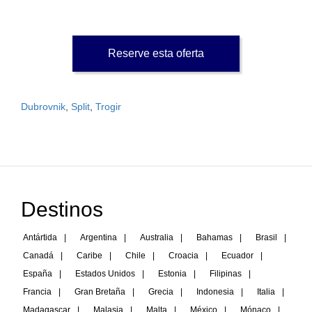
Reserve esta oferta
Dubrovnik
,
Split
,
Trogir
Destinos
Antártida
|
Argentina
|
Australia
|
Bahamas
|
Brasil
|
Canadá
|
Caribe
|
Chile
|
Croacia
|
Ecuador
|
España
|
Estados Unidos
|
Estonia
|
Filipinas
|
Francia
|
Gran Bretaña
|
Grecia
|
Indonesia
|
Italia
|
Madagascar
|
Malasia
|
Malta
|
México
|
Mónaco
|