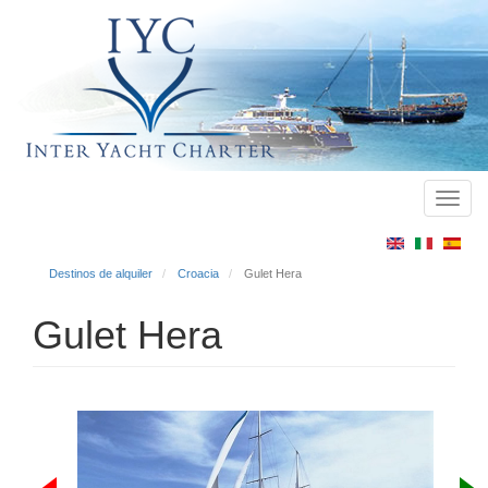
Toggl
Main
navig
menu
Destinos de alquiler
Croacia
Gulet Hera
Gulet Hera