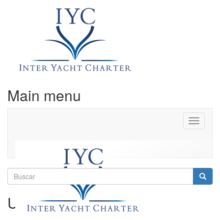
Main menu
Toggle
navigati
Buscar
Busca
User Menu