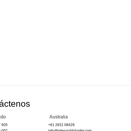
áctenos
ido
Australia
7 605
+61 2831 08429
6 007
info@interyachtcharter.com