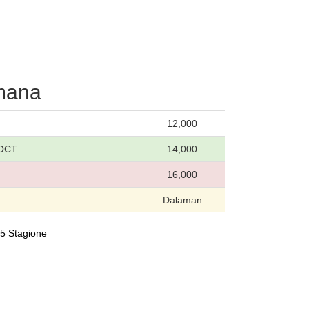
emana
12,000
 OCT
14,000
16,000
Dalaman
025 Stagione