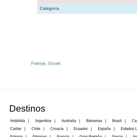
Categoría
Fethiye
,
Gocek
Destinos
Antártida
|
Argentina
|
Australia
|
Bahamas
|
Brasil
|
Ca
Caribe
|
Chile
|
Croacia
|
Ecuador
|
España
|
Estados 
Estonia
|
Filipinas
|
Francia
|
Gran Bretaña
|
Grecia
|
In