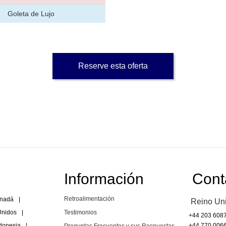
Goleta de Lujo
Reserve esta oferta
Información
Cont
Retroalimentación
nadá
|
Reino Un
Unidos
|
Testimonios
+44 203 608
donesia
|
+44 770 006
Preguntas Frecuentes y sus Respuestas