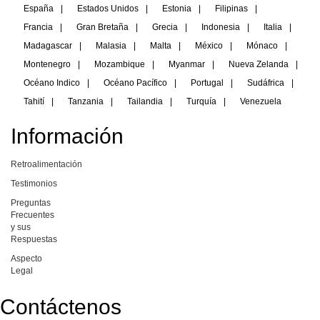
España
|
Estados Unidos
|
Estonia
|
Filipinas
|
Francia
|
Gran Bretaña
|
Grecia
|
Indonesia
|
Italia
|
Madagascar
|
Malasia
|
Malta
|
México
|
Mónaco
|
Montenegro
|
Mozambique
|
Myanmar
|
Nueva Zelanda
|
Océano Indico
|
Océano Pacífico
|
Portugal
|
Sudáfrica
|
Tahití
|
Tanzania
|
Tailandia
|
Turquía
|
Venezuela
Información
Retroalimentación
Testimonios
Preguntas
Frecuentes
y sus
Respuestas
Aspecto
Legal
Contáctenos