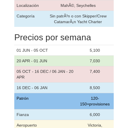
Localización
MahÃ©, Seychelles
Categoría
Sin patrÃ³n o con Skipper/Crew
CatamarÃ¡n Yacht Charter
Precios por semana
01 JUN - 05 OCT
5,100
20 APR - 01 JUN
7,030
05 OCT - 16 DEC / 06 JAN - 20
7,400
APR
16 DEC - 06 JAN
8,500
Patrón
120-
150+provisiones
Fianza
6,000
Aeropuerto
Victoria,