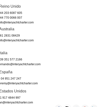
Reino Unido
44 203 6087 605
44 770 0066 007
nfo@interyachtcharter.com
Australia
61 2831 08429
nfo@interyachtcharter.com
Italia
39 351 577 2166
ernando@interyachtcharter.com
España
34 951 247 247
eremy@interyachtcharter.com
Estados Unidos
1 917 4844 997
an@interyachtcharter.com