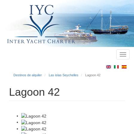
Toggl
Main
navig
menu
Destinos de alquiler
Las islas Seychelles
Lagoon 42
Lagoon 42