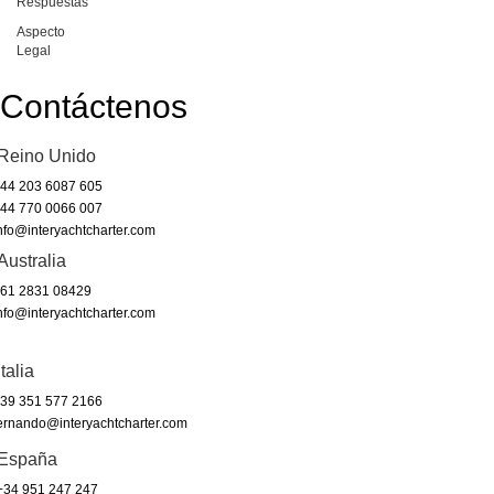
Respuestas
Aspecto
Legal
Contáctenos
Reino Unido
44 203 6087 605
44 770 0066 007
nfo@interyachtcharter.com
Australia
61 2831 08429
nfo@interyachtcharter.com
Italia
39 351 577 2166
ernando@interyachtcharter.com
España
34 951 247 247