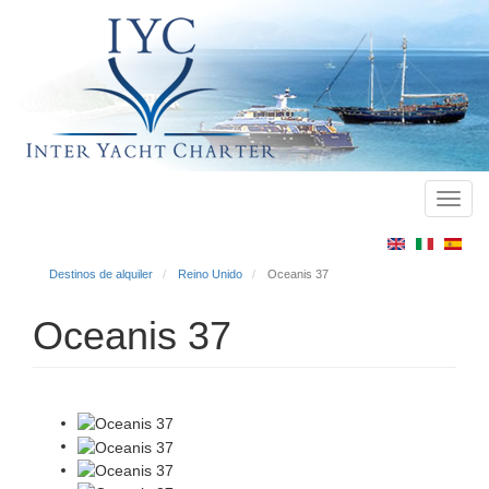
Toggl
Main
navig
menu
Destinos de alquiler
Reino Unido
Oceanis 37
Oceanis 37