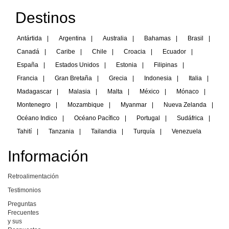
Destinos
Antártida
|
Argentina
|
Australia
|
Bahamas
|
Brasil
|
Canadá
|
Caribe
|
Chile
|
Croacia
|
Ecuador
|
España
|
Estados Unidos
|
Estonia
|
Filipinas
|
Francia
|
Gran Bretaña
|
Grecia
|
Indonesia
|
Italia
|
Madagascar
|
Malasia
|
Malta
|
México
|
Mónaco
|
Montenegro
|
Mozambique
|
Myanmar
|
Nueva Zelanda
|
Océano Indico
|
Océano Pacífico
|
Portugal
|
Sudáfrica
|
Tahití
|
Tanzania
|
Tailandia
|
Turquía
|
Venezuela
Información
Retroalimentación
Testimonios
Preguntas
Frecuentes
y sus