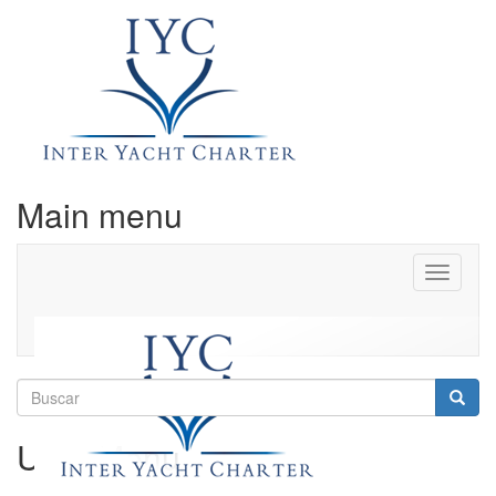
Main menu
Toggle
navigati
Buscar
Busca
User Menu