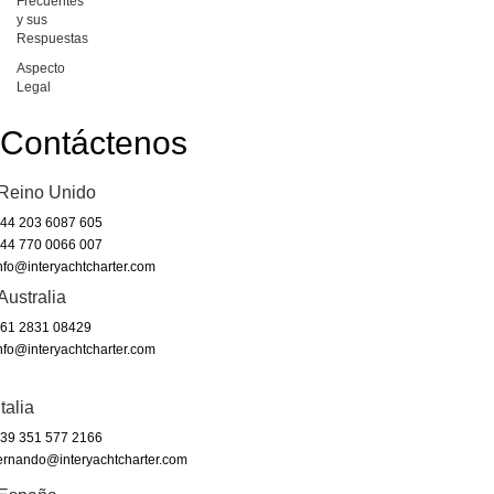
Frecuentes
y sus
Respuestas
Aspecto
Legal
Contáctenos
Reino Unido
44 203 6087 605
44 770 0066 007
nfo@interyachtcharter.com
Australia
61 2831 08429
nfo@interyachtcharter.com
Italia
39 351 577 2166
ernando@interyachtcharter.com