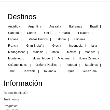
Destinos
Antártida
|
Argentina
|
Australia
|
Bahamas
|
Brasil
|
Canadá
|
Caribe
|
Chile
|
Croacia
|
Ecuador
|
España
|
Estados Unidos
|
Estonia
|
Filipinas
|
Francia
|
Gran Bretaña
|
Grecia
|
Indonesia
|
Italia
|
Madagascar
|
Malasia
|
Malta
|
México
|
Mónaco
|
Montenegro
|
Mozambique
|
Myanmar
|
Nueva Zelanda
|
Océano Indico
|
Océano Pacífico
|
Portugal
|
Sudáfrica
|
Tahití
|
Tanzania
|
Tailandia
|
Turquía
|
Venezuela
Información
Retroalimentación
Testimonios
Preguntas