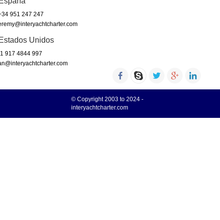
España
34 951 247 247
eremy@interyachtcharter.com
Estados Unidos
1 917 4844 997
an@interyachtcharter.com
© Copyright 2003 to 2024 -
interyachtcharter.com