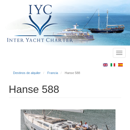
Toggl
Main
navig
menu
Destinos de alquiler
Francia
Hanse 588
Hanse 588