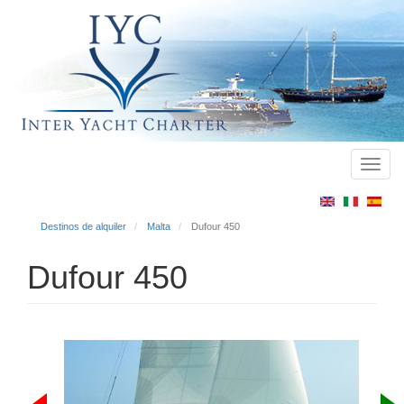
Toggl
Main
navig
menu
Destinos de alquiler
Malta
Dufour 450
Dufour 450