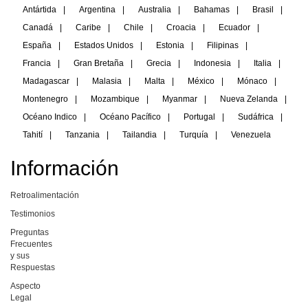
Antártida
|
Argentina
|
Australia
|
Bahamas
|
Brasil
|
Canadá
|
Caribe
|
Chile
|
Croacia
|
Ecuador
|
España
|
Estados Unidos
|
Estonia
|
Filipinas
|
Francia
|
Gran Bretaña
|
Grecia
|
Indonesia
|
Italia
|
Madagascar
|
Malasia
|
Malta
|
México
|
Mónaco
|
Montenegro
|
Mozambique
|
Myanmar
|
Nueva Zelanda
|
Océano Indico
|
Océano Pacífico
|
Portugal
|
Sudáfrica
|
Tahití
|
Tanzania
|
Tailandia
|
Turquía
|
Venezuela
Información
Retroalimentación
Testimonios
Preguntas
Frecuentes
y sus
Respuestas
Aspecto
Legal