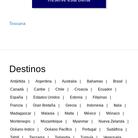
Toscana
Destinos
Antártida
|
Argentina
|
Australia
|
Bahamas
|
Brasil
|
Canadá
|
Caribe
|
Chile
|
Croacia
|
Ecuador
|
España
|
Estados Unidos
|
Estonia
|
Filipinas
|
Francia
|
Gran Bretaña
|
Grecia
|
Indonesia
|
Italia
|
Madagascar
|
Malasia
|
Malta
|
México
|
Mónaco
|
Montenegro
|
Mozambique
|
Myanmar
|
Nueva Zelanda
|
Océano Indico
|
Océano Pacífico
|
Portugal
|
Sudáfrica
|
Tahití
|
Tanzania
|
Tailandia
|
Turquía
|
Venezuela