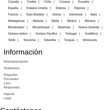
Canadá
|
Caribe
|
Chile
|
Croacia
|
Ecuador
|
España
|
Estados Unidos
|
Estonia
|
Filipinas
|
Francia
|
Gran Bretaña
|
Grecia
|
Indonesia
|
Italia
|
Madagascar
|
Malasia
|
Malta
|
México
|
Mónaco
|
Montenegro
|
Mozambique
|
Myanmar
|
Nueva Zelanda
|
Océano Indico
|
Océano Pacífico
|
Portugal
|
Sudáfrica
|
Tahití
|
Tanzania
|
Tailandia
|
Turquía
|
Venezuela
Información
Retroalimentación
Testimonios
Preguntas
Frecuentes
y sus
Respuestas
Aspecto
Legal