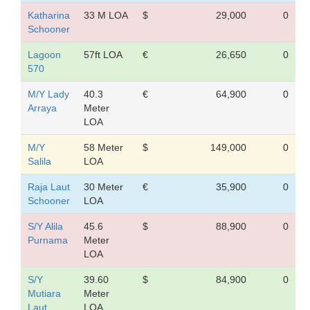
Katharina
33 M LOA
$
29,000
0
Schooner
Lagoon
57ft LOA
€
26,650
0
570
M/Y Lady
40.3
€
64,900
0
Arraya
Meter
LOA
M/Y
58 Meter
$
149,000
0
Salila
LOA
Raja Laut
30 Meter
€
35,900
0
Schooner
LOA
S/Y Alila
45.6
$
88,900
0
Purnama
Meter
LOA
S/Y
39.60
$
84,900
0
Mutiara
Meter
Laut
LOA