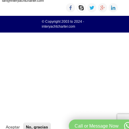
ian@interyachtcharter.com
© Copyright 2003 to 2024 -
interyachtcharter.com
Your choice regarding cookies on this site
We use cookies to optimise site functionality and give you the best possible
Más info
experience.
Call or Message Now
Aceptar
No, gracias