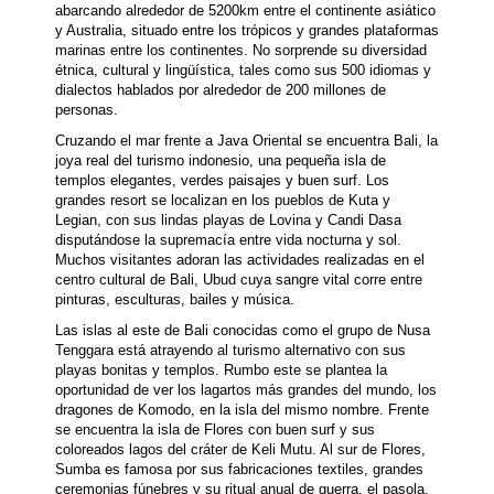
abarcando alrededor de 5200km entre el continente asiático
y Australia, situado entre los trópicos y grandes plataformas
marinas entre los continentes. No sorprende su diversidad
étnica, cultural y lingüística, tales como sus 500 idiomas y
dialectos hablados por alrededor de 200 millones de
personas.
Cruzando el mar frente a Java Oriental se encuentra Bali, la
joya real del turismo indonesio, una pequeña isla de
templos elegantes, verdes paisajes y buen surf. Los
grandes resort se localizan en los pueblos de Kuta y
Legian, con sus lindas playas de Lovina y Candi Dasa
disputándose la supremacía entre vida nocturna y sol.
Muchos visitantes adoran las actividades realizadas en el
centro cultural de Bali, Ubud cuya sangre vital corre entre
pinturas, esculturas, bailes y música.
Las islas al este de Bali conocidas como el grupo de Nusa
Tenggara está atrayendo al turismo alternativo con sus
playas bonitas y templos. Rumbo este se plantea la
oportunidad de ver los lagartos más grandes del mundo, los
dragones de Komodo, en la isla del mismo nombre. Frente
se encuentra la isla de Flores con buen surf y sus
coloreados lagos del cráter de Keli Mutu. Al sur de Flores,
Sumba es famosa por sus fabricaciones textiles, grandes
ceremonias fúnebres y su ritual anual de guerra, el pasola.