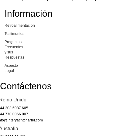
Información
Retroalimentación
Testimonios
Preguntas
Frecuentes
y sus
Respuestas
Aspecto
Legal
Contáctenos
Reino Unido
44 203 6087 605
44 770 0066 007
nfo@interyachtcharter.com
Australia