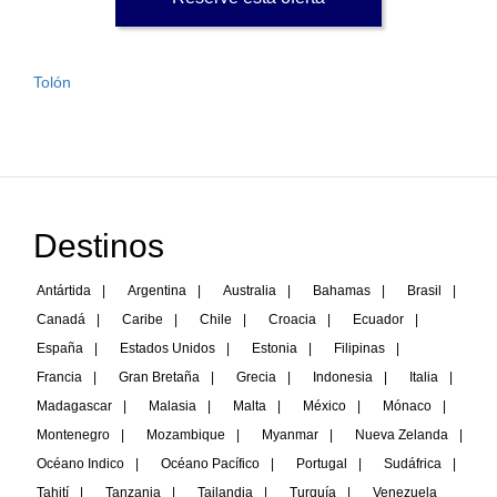
Tolón
Destinos
Antártida
|
Argentina
|
Australia
|
Bahamas
|
Brasil
|
Canadá
|
Caribe
|
Chile
|
Croacia
|
Ecuador
|
España
|
Estados Unidos
|
Estonia
|
Filipinas
|
Francia
|
Gran Bretaña
|
Grecia
|
Indonesia
|
Italia
|
Madagascar
|
Malasia
|
Malta
|
México
|
Mónaco
|
Montenegro
|
Mozambique
|
Myanmar
|
Nueva Zelanda
|
Océano Indico
|
Océano Pacífico
|
Portugal
|
Sudáfrica
|
Tahití
|
Tanzania
|
Tailandia
|
Turquía
|
Venezuela