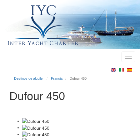
Toggl
Main
navig
menu
Destinos de alquiler
Francia
Dufour 450
Dufour 450