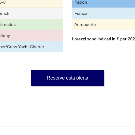
6-8
Patrón
rench
Fianza
.5 nudos
Aeropuerto
ittany
I prezzi sono indicati in € per 2
per/Crew Yacht Charter
Reserve esta oferta