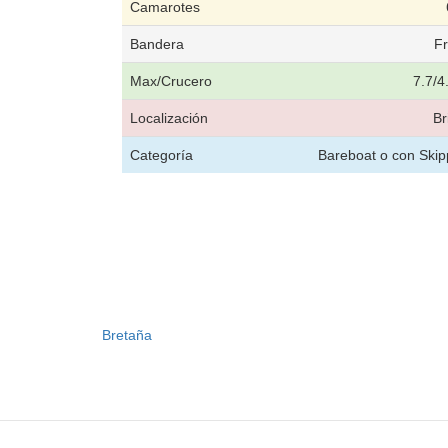
Camarotes
Bandera
F
Max/Crucero
7.7/4
Localización
Br
Categoría
Bareboat o con Skip
Bretaña