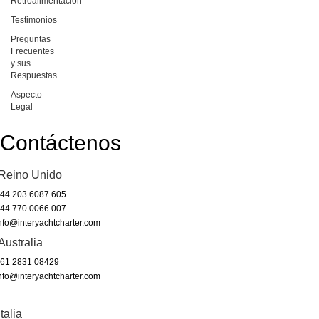
Retroalimentación
Testimonios
Preguntas
Frecuentes
y sus
Respuestas
Aspecto
Legal
Contáctenos
Reino Unido
44 203 6087 605
44 770 0066 007
nfo@interyachtcharter.com
Australia
61 2831 08429
nfo@interyachtcharter.com
Italia