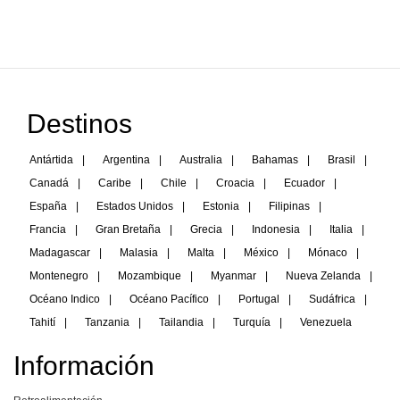
Destinos
Antártida
|
Argentina
|
Australia
|
Bahamas
|
Brasil
|
Canadá
|
Caribe
|
Chile
|
Croacia
|
Ecuador
|
España
|
Estados Unidos
|
Estonia
|
Filipinas
|
Francia
|
Gran Bretaña
|
Grecia
|
Indonesia
|
Italia
|
Madagascar
|
Malasia
|
Malta
|
México
|
Mónaco
|
Montenegro
|
Mozambique
|
Myanmar
|
Nueva Zelanda
|
Océano Indico
|
Océano Pacífico
|
Portugal
|
Sudáfrica
|
Tahití
|
Tanzania
|
Tailandia
|
Turquía
|
Venezuela
Información