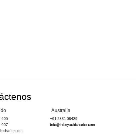
áctenos
ido
Australia
7 605
+61 2831 08429
6 007
info@interyachtcharter.com
htcharter.com