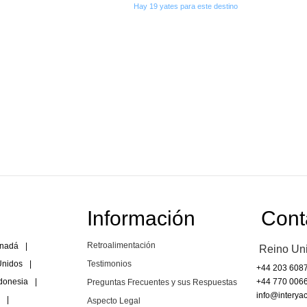
Hay 19 yates para este destino
Información
Cont
Retroalimentación
nadá
|
Reino Un
Unidos
|
Testimonios
+44 203 608
donesia
|
+44 770 006
Preguntas Frecuentes y sus Respuestas
info@interyac
|
Aspecto Legal