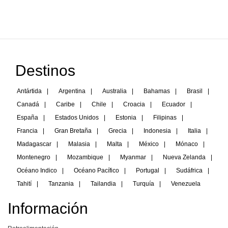
Destinos
Antártida
|
Argentina
|
Australia
|
Bahamas
|
Brasil
|
Canadá
|
Caribe
|
Chile
|
Croacia
|
Ecuador
|
España
|
Estados Unidos
|
Estonia
|
Filipinas
|
Francia
|
Gran Bretaña
|
Grecia
|
Indonesia
|
Italia
|
Madagascar
|
Malasia
|
Malta
|
México
|
Mónaco
|
Montenegro
|
Mozambique
|
Myanmar
|
Nueva Zelanda
|
Océano Indico
|
Océano Pacífico
|
Portugal
|
Sudáfrica
|
Tahití
|
Tanzania
|
Tailandia
|
Turquía
|
Venezuela
Información