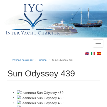
Toggl
Main
navig
menu
Destinos de alquiler
Caribe
Sun Odyssey 439
Sun Odyssey 439