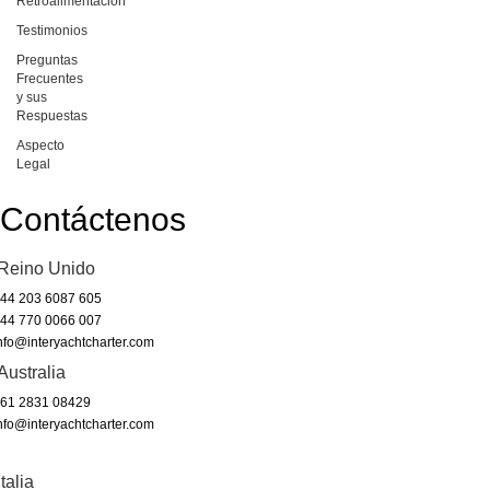
Retroalimentación
Testimonios
Preguntas
Frecuentes
y sus
Respuestas
Aspecto
Legal
Contáctenos
Reino Unido
44 203 6087 605
44 770 0066 007
nfo@interyachtcharter.com
Australia
61 2831 08429
nfo@interyachtcharter.com
Italia